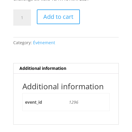
Challenge
Add to cart
ski-
voile
16/17/18
Avril
Category:
Événement
2021
quantity
Additional information
Additional information
event_id
1296