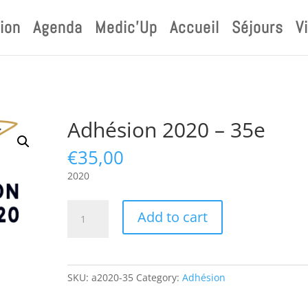
ion
Agenda
Medic’Up
Accueil
Séjours
V
Adhésion 2020 – 35e
€
35,00
2020
Adhésion
Add to cart
2020
-
35e
quantity
SKU:
a2020-35
Category:
Adhésion