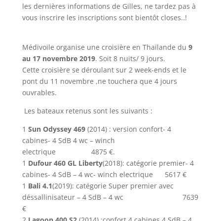
les dernières informations de Gilles, ne tardez pas à
vous inscrire les inscriptions sont bientôt closes..!
Médivoile organise une croisière en Thaïlande du
9
au 17 novembre 2019
. Soit 8 nuits/ 9 jours.
Cette croisière se déroulant sur 2 week-ends et le
pont du 11 novembre ,ne touchera que 4 jours
ouvrables.
Les bateaux retenus sont les suivants :
1
Sun Odyssey 469
(2014) : version confort- 4
cabines- 4 SdB 4 wc – winch
electrique 4875 €.
1
Dufour 460 GL Liberty
(2018): catégorie premier- 4
cabines- 4 SdB – 4 wc- winch electrique 5617 €
1
Bali 4.1
(2019): catégorie Super premier avec
déssallinisateur – 4 SdB – 4 wc 7639
€
2
Lagoon 400 S2
(2014) :confort 4 cabines 4 SdB – 4